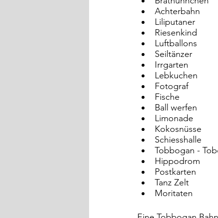
Brathühnchen
Achterbahn
Liliputaner
Riesenkind
Luftballons
Seiltänzer
Irrgarten
Lebkuchen
Fotograf
Fische
Ball werfen
Limonade
Kokosnüsse
Schiesshalle
Tobbogan - To
Hippodrom
Postkarten
Tanz Zelt
Moritaten
Eine Tobbogan Bahn i