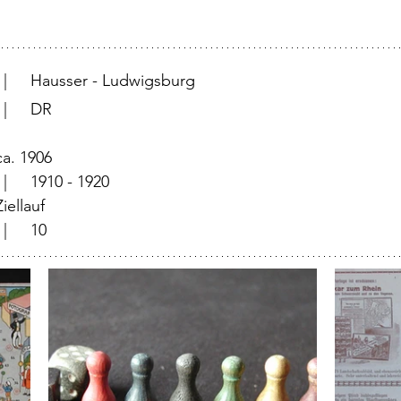
			  |	Hausser - Ludwigsburg
			  |	DR
	  |	ca. 1906
		  |	1910 - 1920
	  |	Ziellauf
			  |	10