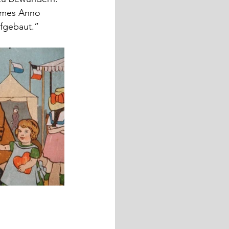
irmes Anno 
ufgebaut.” 