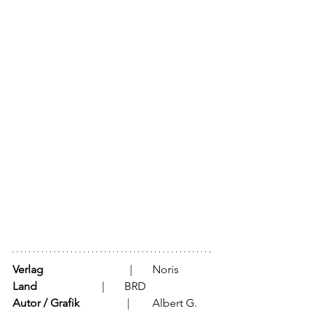
Verlag
			  |	Noris
Land
			  |	BRD
Autor / Grafik
	           |	Albert G. 