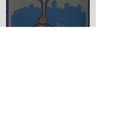
Nürnberger Trichter - HA
DE Spiele