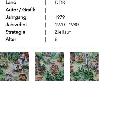
Land
			  |	DDR
Autor / Grafik
	  |	
Jahrgang
		  |	1979
Jahrzehnt
		  |	1970 - 1980
Strategie
		  |	Ziellauf
Alter
			  |	8