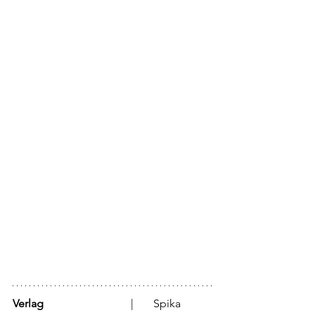
Verlag
			  |	Spika