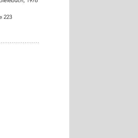
Spielebuch, 1976
Seite 223   