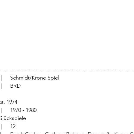
			  |	Schmidt/Krone Spiel
			  |	BRD
	  |	ca. 1974
		  |	1970 - 1980
	  |	Glückspiele
			  |	12