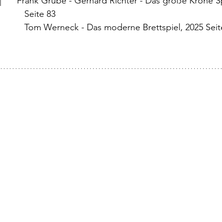
 |	Frank Grube - Gerhard Richter - Das große Krone 
                                           Seite 83
                                           Tom Werneck - Das moderne Brettspiel, 2025 