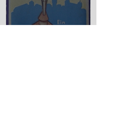
Nürnberger Trichter - HA
DE Spiele