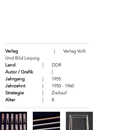
Verlag
			  |	Verlag Volk 
Und Bild Leipzig
Land
			  |	DDR
Autor / Grafik
	          |	
Jahrgang
		  |	1955
Jahrzehnt
		  |	1950 - 1960
Strategie
		  |	Ziellauf
Alter
			  |	8