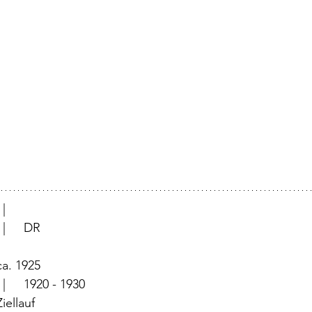
			  |	
			  |	DR
	  |	ca. 1925
		  |	1920 - 1930
	  |	Ziellauf