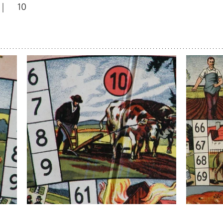
			  |	10