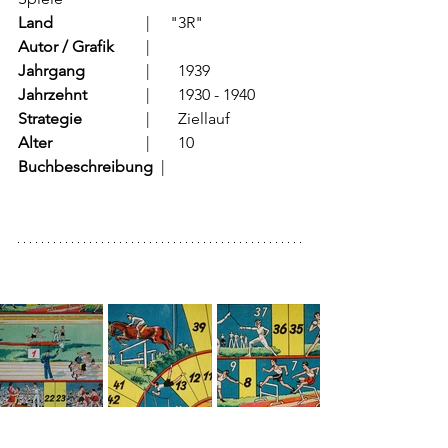
Land
			  |     "3R"
Autor / Grafik
	  |	
Jahrgang
		  |	1939
Jahrzehnt
		  |	1930 - 1940
Strategie
		  |	Ziellauf	
Alter
			  |	10
Buchbeschreibung  
|	        