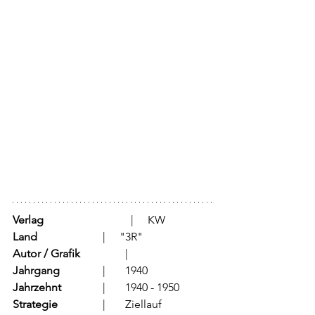
Verlag
			  |     KW
Land
			  |     "3R" 
Autor / Grafik
	          |      
Jahrgang
		  |	1940
Jahrzehnt
		  |	1940 - 1950
Strategie
		  |	Ziellauf