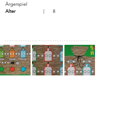
Ärgerspiel
Alter
			  |	8