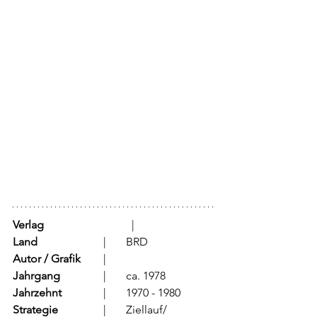
Verlag
			  |	
Land
			  |	BRD
Autor / Grafik
	  |	
Jahrgang
		  |	ca. 1978
Jahrzehnt
		  |	1970 - 1980
Strategie
		  |	Ziellauf/