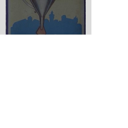
Nürnberger Trichter - HA
DE Spiele