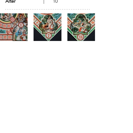
Alter
			  |	10