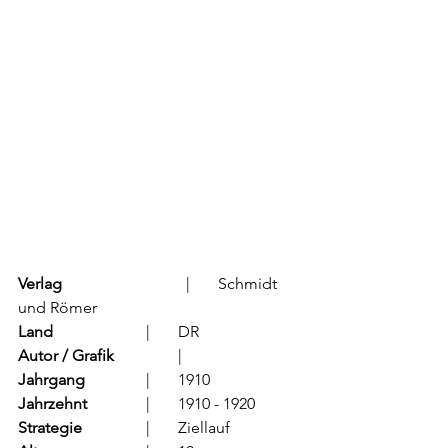
Verlag
			  |	Schmidt 
und Römer
Land
			  |	DR
Autor / Grafik
	          |	
Jahrgang
		  |	1910
Jahrzehnt
		  |	1910 - 1920
Strategie
		  |	Ziellauf