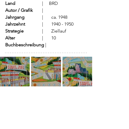
Land
			  |     BRD
Autor / Grafik
	  |	
Jahrgang
		  |	ca. 1948
Jahrzehnt
		  |	1940 - 1950
Strategie
		  |	Ziellauf	
Alter
			  |	10
Buchbeschreibung 
|	        