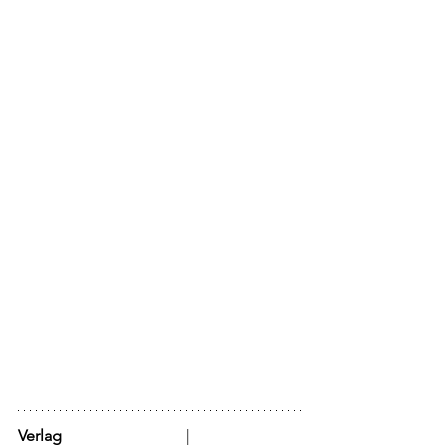
Verlag
			  |	