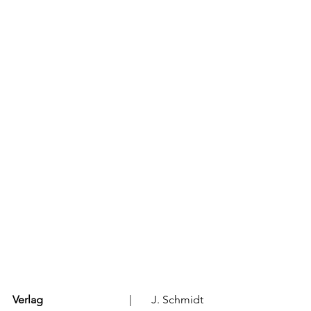
Verlag
		 	  |	J. Schmidt 