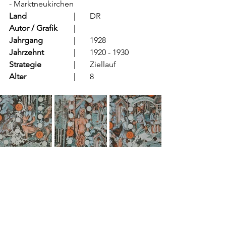
- Marktneukirchen
Land
			  |	DR
Autor / Grafik
	  |		
Jahrgang
		  |	1928
Jahrzehnt
		  |	1920 - 1930
Strategie
		  |	Ziellauf	
Alter
			  |	8