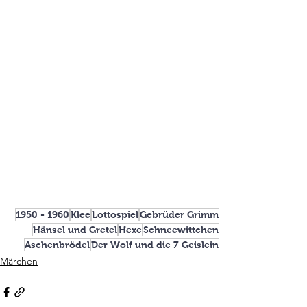
1950 - 1960
Klee
Lottospiel
Gebrüder Grimm
Hänsel und Gretel
Hexe
Schneewittchen
Aschenbrödel
Der Wolf und die 7 Geislein
Märchen