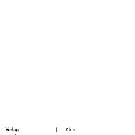
Verlag
			  |	Klee