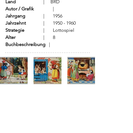
Land
			  |     BRD 
Autor / Grafik
	          |	
Jahrgang
		  |	1956
Jahrzehnt
		  |	1950 - 1960
Strategie
		  |	Lottospiel	
Alter
			  |	8
Buchbeschreibung
   |	