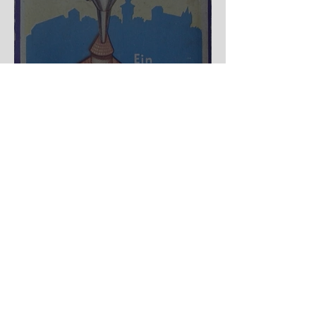
Nürnberger Trichter - HA
DE Spiele