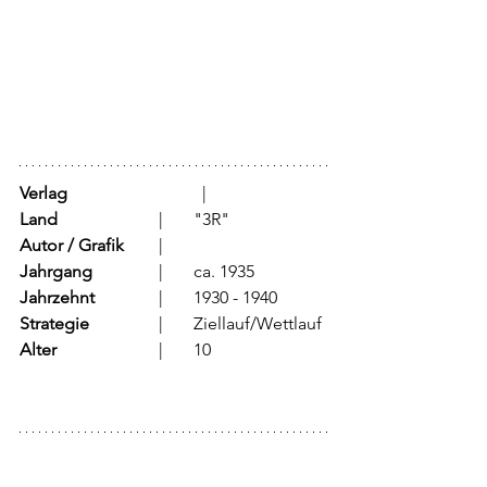
Verlag
			  |	
Land
			  |	"3R"
Autor / Grafik
	  |	
Jahrgang
		  |	ca. 1935
Jahrzehnt
		  |	1930 - 1940
Strategie
		  |	Ziellauf/Wettlauf
Alter
			  |	10