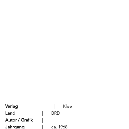
Verlag
			  |	Klee
Land
			  |	BRD
Autor / Grafik
	  |	
Jahrgang
		  |	ca. 1968