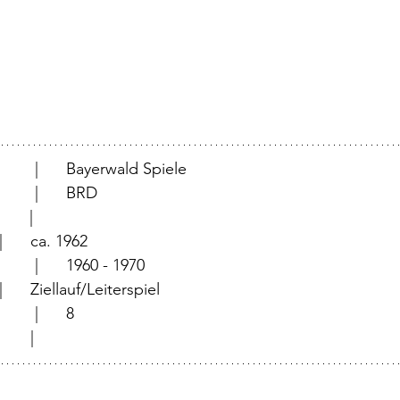
		                 |	Bayerwald Spiele
		                 |	BRD
                  |	
	                 |	ca. 1962
	                 |	1960 - 1970
	                 |	Ziellauf/Leiterspiel
		                 |	8
          |	