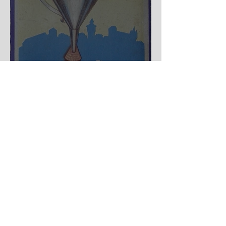
Nürnberger Trichter - HA
DE Spiele