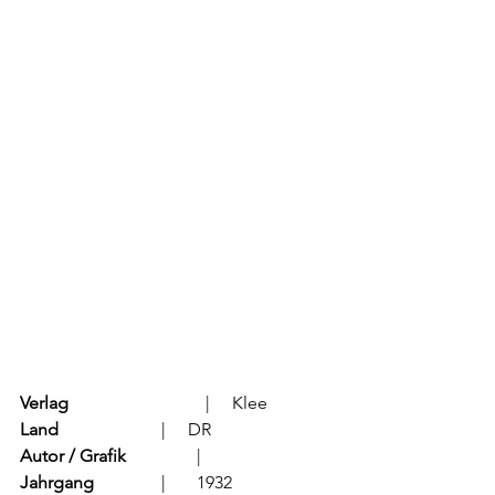
Verlag
			  |     Klee
Land
			  |     DR
Autor / Grafik
	          |	
Jahrgang
		  |	1932