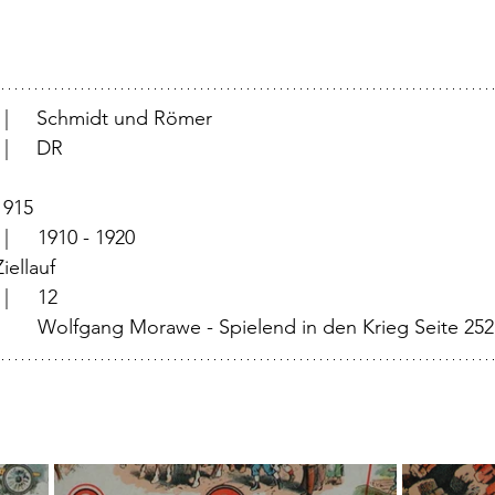
			  |     Schmidt und Römer
		  |     DR 
	  |	1915
		  |	1910 - 1920
	  |	Ziellauf
			  |	12
|	Wolfgang Morawe - Spielend in den Krieg Seite 252