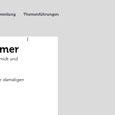
Sammlung
Themenführungen
ömer
midt und 
er damaligen 