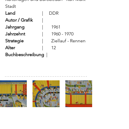
Stadt
Land
			  |     DDR 
Autor / Grafik
	  |      
Jahrgang
		  |	1961
Jahrzehnt
		  |	1960 - 1970
Strategie
		  |	Ziellauf - Rennen
Alter
			  |	12
Buchbeschreibung  
|	