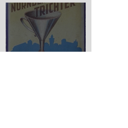
Nürnberger Trichter - HA
DE Spiele