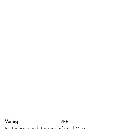
Verlag
			  |     VEB 
Kartonagen und Bürobedarf · Karl-Marx-